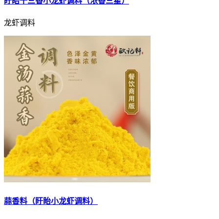
盱眙十三香小龙虾调料（浓香三星）
龙虾调料
蒜香料（盱眙小龙虾调料）