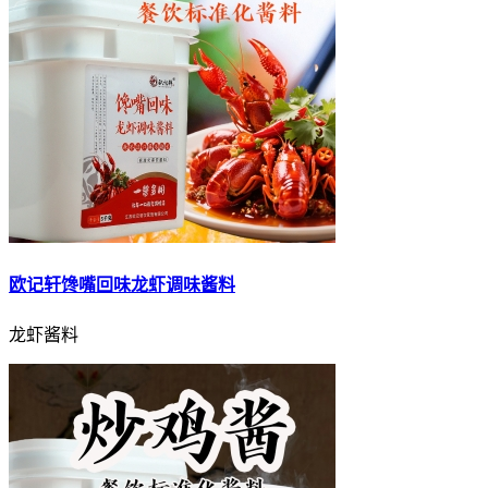
欧记轩馋嘴回味龙虾调味酱料
龙虾酱料