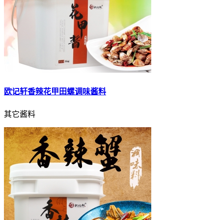
欧记轩香辣花甲田螺调味酱料
其它酱料