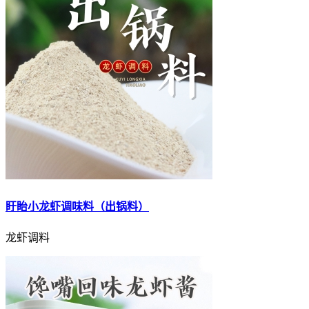
盱眙小龙虾调味料（出锅料）
龙虾调料