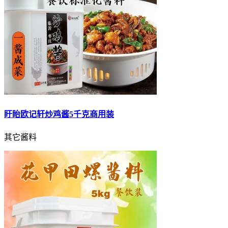
盱眙欧记轩炒鸡酱5千克商用装
其它酱料