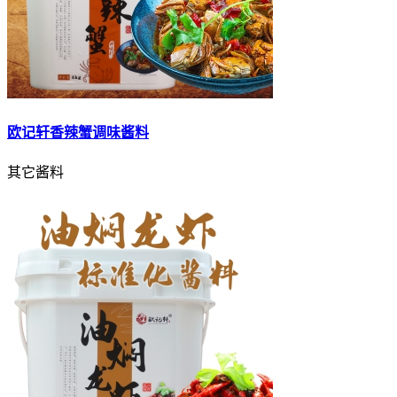
欧记轩香辣蟹调味酱料
其它酱料