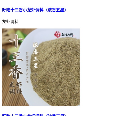
盱眙十三香小龙虾调料（浓香五星）
龙虾调料