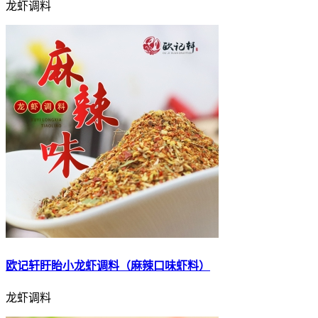
龙虾调料
欧记轩盱眙小龙虾调料（麻辣口味虾料）
龙虾调料