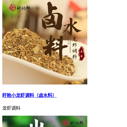
盱眙小龙虾调料（卤水料）
龙虾调料