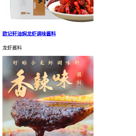
欧记轩油焖龙虾调味酱料
龙虾酱料