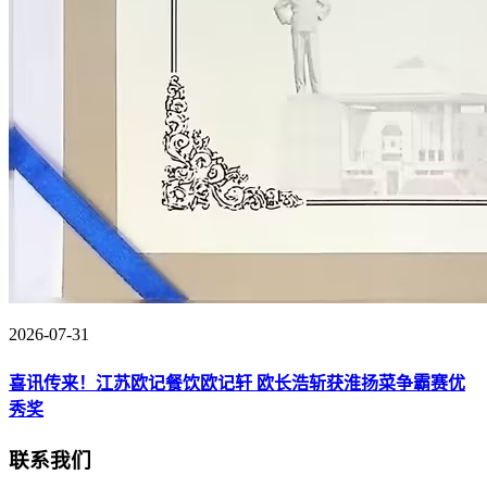
2026-07-31
喜讯传来！江苏欧记餐饮欧记轩 欧长浩斩获淮扬菜争霸赛优
秀奖
联系我们