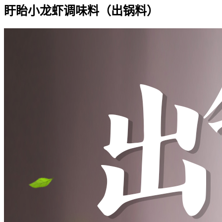
盱眙小龙虾调味料（出锅料）